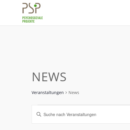
NEWS
Veranstaltungen
News
VERANSTALTUNGEN
VERANSTALTUNGEN
Bitte
SUCHE
Schlüsselwort
UND
eingeben.
Suche