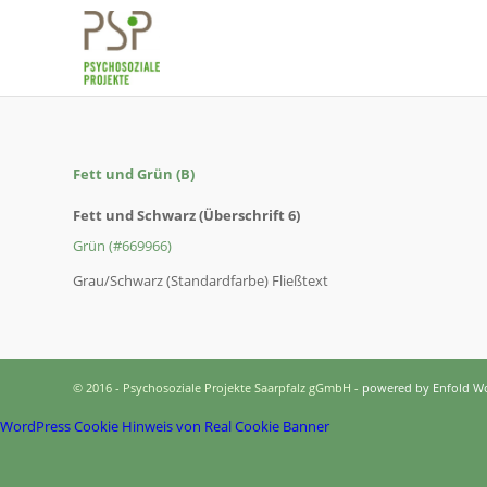
Fett und Grün (B)
Fett und Schwarz (Überschrift 6)
Grün (#669966)
Grau/Schwarz (Standardfarbe) Fließtext
© 2016 - Psychosoziale Projekte Saarpfalz gGmbH -
powered by Enfold W
WordPress Cookie Hinweis von Real Cookie Banner