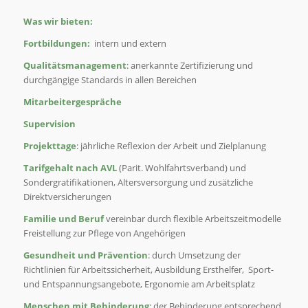
Was wir bieten:
Fortbildungen:
intern und extern
Qualitätsmanagement
: anerkannte Zertifizierung und
durchgängige Standards in allen Bereichen
Mitarbeitergespr
ä
che
Supervision
Projekttage
: jährliche Reflexion der Arbeit und Zielplanung
Tarifgehalt nach AVL
(Parit. Wohlfahrtsverband) und
Sondergratifikationen, Altersversorgung und zusätzliche
Direktversicherungen
Familie und Beruf
vereinbar durch flexible Arbeitszeitmodelle
Freistellung zur Pflege von Angehörigen
Gesundheit und Pr
ä
vention
: durch Umsetzung der
Richtlinien für Arbeitssicherheit, Ausbildung Ersthelfer, Sport-
und Entspannungsangebote, Ergonomie am Arbeitsplatz
Menschen mit Behinderung
: der Behinderung entsprechend