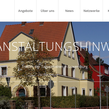
Angebote
Über uns
News
Netzwerke
ANSTALTUNGSHINW
Treffen der Tageszentren in Luxemburg