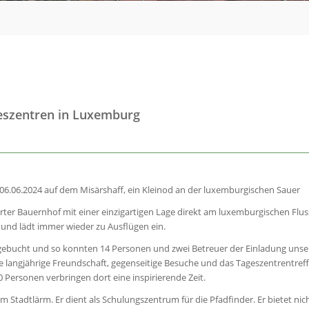
geszentren in Luxemburg
06.06.2024 auf dem Misärshaff, ein Kleinod an der luxemburgischen Sauer
erter Bauernhof mit einer einzigartigen Lage direkt am luxemburgischen Fluss
t und lädt immer wieder zu Ausflügen ein.
sgebucht und so konnten 14 Personen und zwei Betreuer der Einladung unser
angjährige Freundschaft, gegenseitige Besuche und das Tageszentrentreff
0 Personen verbringen dort eine inspirierende Zeit.
em Stadtlärm. Er dient als Schulungszentrum für die Pfadfinder. Er bietet ni