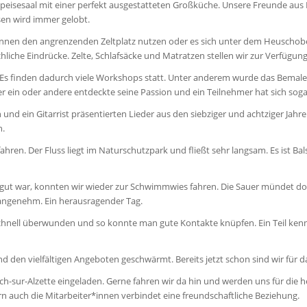
eisesaal mit einer perfekt ausgestatteten Großküche. Unsere Freunde au
ssen wird immer gelobt.
önnen den angrenzenden Zeltplatz nutzen oder es sich unter dem Heuschobe
liche Eindrücke. Zelte, Schlafsäcke und Matratzen stellen wir zur Verfügung
s finden dadurch viele Workshops statt. Unter anderem wurde das Bemalen e
 ein oder andere entdeckte seine Passion und ein Teilnehmer hat sich soga
nd ein Gitarrist präsentierten Lieder aus den siebziger und achtziger Jahre
n.
hren. Der Fluss liegt im Naturschutzpark und fließt sehr langsam. Es ist Bal
gut war, konnten wir wieder zur Schwimmwies fahren. Die Sauer mündet dort
angenehm. Ein herausragender Tag.
schnell überwunden und so konnte man gute Kontakte knüpfen. Ein Teil ken
 den vielfältigen Angeboten geschwärmt. Bereits jetzt schon sind wir für d
h-sur-Alzette eingeladen. Gerne fahren wir da hin und werden uns für die 
 auch die Mitarbeiter*innen verbindet eine freundschaftliche Beziehung.