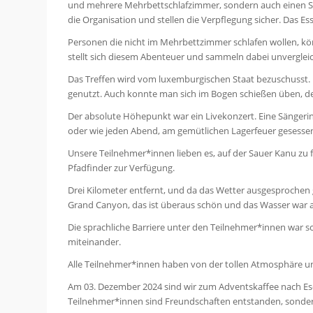
und mehrere Mehrbettschlafzimmer, sondern auch einen Sp
die Organisation und stellen die Verpflegung sicher. Das E
Personen die nicht im Mehrbettzimmer schlafen wollen, k
stellt sich diesem Abenteuer und sammeln dabei unvergleich
Das Treffen wird vom luxemburgischen Staat bezuschusst. E
genutzt. Auch konnte man sich im Bogen schießen üben, der
Der absolute Höhepunkt war ein Livekonzert. Eine Sängerin u
oder wie jeden Abend, am gemütlichen Lagerfeuer gesesse
Unsere Teilnehmer*innen lieben es, auf der Sauer Kanu zu fa
Pfadfinder zur Verfügung.
Drei Kilometer entfernt, und da das Wetter ausgesprochen 
Grand Canyon, das ist überaus schön und das Wasser war 
Die sprachliche Barriere unter den Teilnehmer*innen war 
miteinander.
Alle Teilnehmer*innen haben von der tollen Atmosphäre und
Am 03. Dezember 2024 sind wir zum Adventskaffee nach Esc
Teilnehmer*innen sind Freundschaften entstanden, sondern