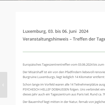
Luxemburg, 03. bis 06. Juni 2024
Veranstaltungshinweis – Treffen der Ta
Europäisches Tageszentrentreffen vom 03.06.2024 bis zum 
Der Misärshaff ist ein von den Pfadfindern liebevoll renovi
Burgruine Luxemburgs, liegt lediglich 14 Kilometer entfern
Veranstaltungshinweis
– „Firmenlauf in
Schon lange im Vorfeld waren alle 14 Teilnehmerplätze au
Homburg“ am
PSYCHESCH HELLEF DOBAUSSEN folgen. Uns verbindet eine l
29.05.2024
dieses Jahr auch ein Tageszentrum aus Paris teil. Rund ca. 7
Der Bauernhof liegt mitten in der Natur, fernab von jeglich